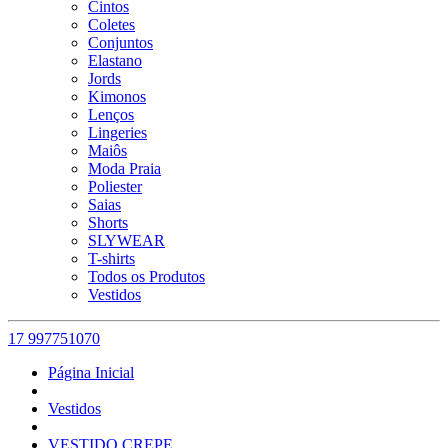
Cintos
Coletes
Conjuntos
Elastano
Jords
Kimonos
Lenços
Lingeries
Maiôs
Moda Praia
Poliester
Saias
Shorts
SLYWEAR
T-shirts
Todos os Produtos
Vestidos
17 997751070
Página Inicial
Vestidos
VESTIDO CREPE