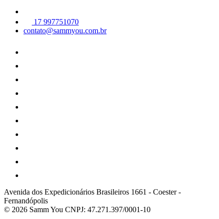
17 997751070
contato@sammyou.com.br
Avenida dos Expedicionários Brasileiros 1661
-
Coester
-
Fernandópolis
© 2026 Samm You
CNPJ: 47.271.397/0001-10