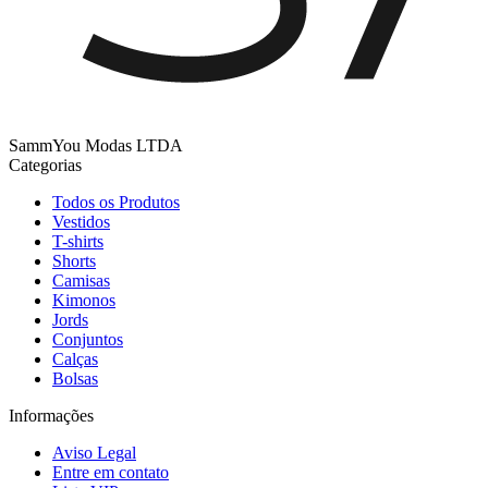
SammYou Modas LTDA
Categorias
Todos os Produtos
Vestidos
T-shirts
Shorts
Camisas
Kimonos
Jords
Conjuntos
Calças
Bolsas
Informações
Aviso Legal
Entre em contato