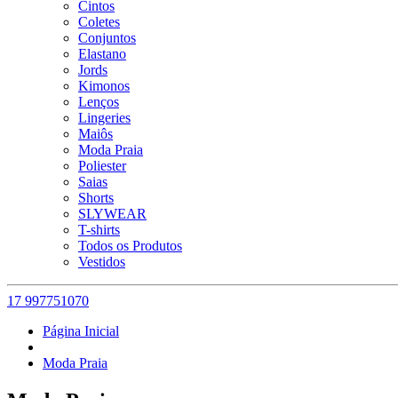
Cintos
Coletes
Conjuntos
Elastano
Jords
Kimonos
Lenços
Lingeries
Maiôs
Moda Praia
Poliester
Saias
Shorts
SLYWEAR
T-shirts
Todos os Produtos
Vestidos
17 997751070
Página Inicial
Moda Praia